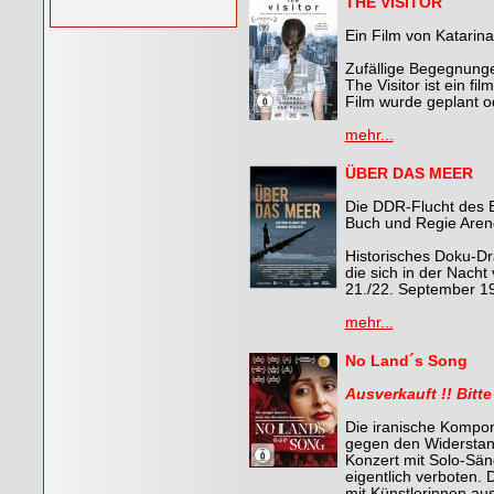
THE VISITOR
Ein Film von Katarina
Zufällige Begegnung
The Visitor ist ein f
Film wurde geplant o
mehr...
ÜBER DAS MEER
Die DDR-Flucht des E
Buch und Regie Aren
Historisches Doku-Dr
die sich in der Nacht
21./22. September 19
mehr...
No Land´s Song
Ausverkauft !! Bitte
Die iranische Komponi
gegen den Widerstand
Konzert mit Solo-Säng
eigentlich verboten. 
mit Künstlerinnen au