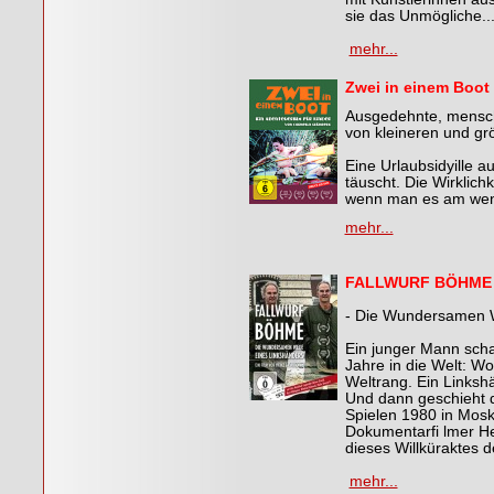
sie das Unmögliche..
mehr...
Zwei in einem Boot
Ausgedehnte, mensch
von kleineren und g
Eine Urlaubsidyille a
täuscht. Die Wirklich
wenn man es am weni
mehr...
FALLWURF BÖHME
- Die Wundersamen 
Ein junger Mann scha
Jahre in die Welt: W
Weltrang. Ein Linkshä
Und dann geschieht 
Spielen 1980 in Mosk
Dokumentarfi lmer H
dieses Willküraktes 
mehr...