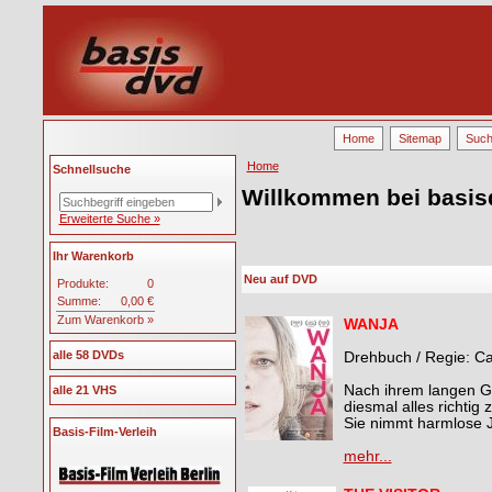
Home
Sitemap
Suc
Home
Schnellsuche
Willkommen bei basis
Erweiterte Suche »
Ihr Warenkorb
Neu auf DVD
Produkte:
0
Summe:
0,00 €
Zum Warenkorb »
WANJA
alle 58 DVDs
Drehbuch / Regie: Ca
Nach ihrem langen G
alle 21 VHS
diesmal alles richtig
Sie nimmt harmlose J
Basis-Film-Verleih
mehr...