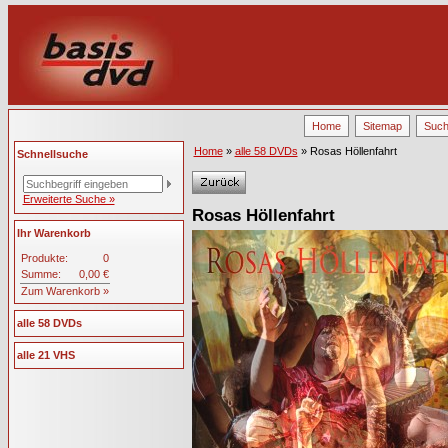
Home
Sitemap
Suc
Home
»
alle 58 DVDs
» Rosas Höllenfahrt
Schnellsuche
Erweiterte Suche »
Rosas Höllenfahrt
Ihr Warenkorb
Produkte:
0
Summe:
0,00 €
Zum Warenkorb »
alle 58 DVDs
alle 21 VHS