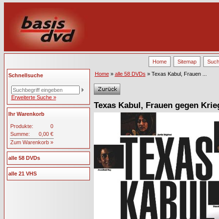
Home
Sitemap
Suc
Home
»
alle 58 DVDs
» Texas Kabul, Frauen ...
Schnellsuche
Erweiterte Suche »
Texas Kabul, Frauen gegen Krie
Ihr Warenkorb
Produkte:
0
Summe:
0,00 €
Zum Warenkorb »
alle 58 DVDs
alle 21 VHS