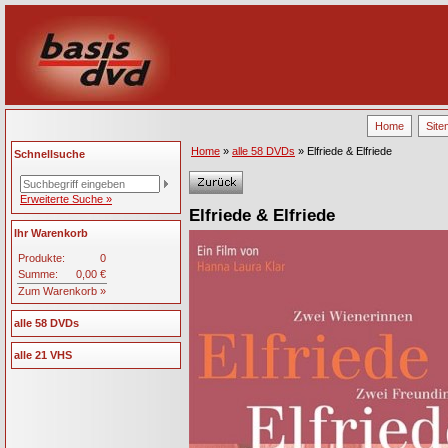
Home
Site
Home
»
alle 58 DVDs
» Elfriede & Elfriede
Schnellsuche
Erweiterte Suche »
Elfriede & Elfriede
Ihr Warenkorb
Produkte:
0
Summe:
0,00 €
Zum Warenkorb »
alle 58 DVDs
alle 21 VHS